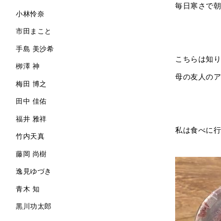
毎日寒さで朝
小林怜奈
市田まこと
手島 美沙希
こちらは知り
栁澤 神
母の友人のア
梅田 博之
田中 佳佑
福井 雅祥
私は食べに行
竹内天真
藤岡 尚樹
逸見ゆづき
青木 知
黒川功太郎